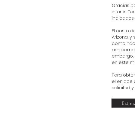
Gracias p
interés. T
indicados 
El costo d
Arizona, y
como naci
ampliamos 
embargo, 
en este m
Para obten
el enlace 
solicitud 
Estim